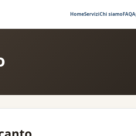
Home
Servizi
Chi siamo
FAQ
A
o
canto