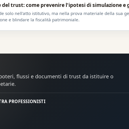
l trust: come prevenire l'ipotesi di simulazione e ga
ede solo nell'atto istitutivo, ma nella prova materiale della sua g
ione e blindare la fiscalità patrimoniale.
oteri, flussi e documenti di trust da istituire o
etarie.
 TRA PROFESSIONISTI