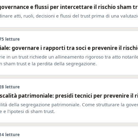
 governance e flussi per intercettare il rischio sham t
nare atti, ruoli, decisioni e flussi del trust prima di una valutaz
75 letture
iale: governare i rapporti tra soci e prevenire il risc
rie in un trust richiede un allineamento rigoroso tra atto notari
 in sham trust e la perdita della segregazione.
28 letture
fiscalità patrimoniale: presidi tecnici per prevenire il
bilità della segregazione patrimoniale. Come strutturare la gove
e e l'ipotesi di sham trust.
14 letture