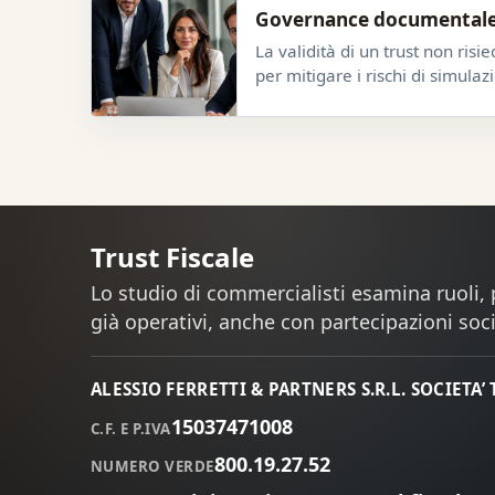
Governance documentale de
La validità di un trust non risi
per mitigare i rischi di simulaz
Trust Fiscale
Lo studio di commercialisti esamina ruoli, p
già operativi, anche con partecipazioni soci
ALESSIO FERRETTI & PARTNERS S.R.L. SOCIETA’
15037471008
C.F. E P.IVA
800.19.27.52
NUMERO VERDE