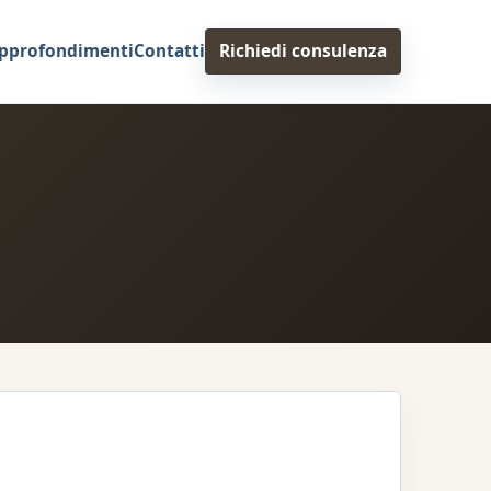
pprofondimenti
Contatti
Richiedi consulenza