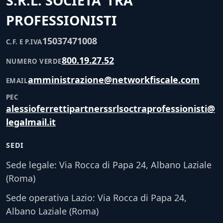
S.R.L. SOCIETA’ TRA
PROFESSIONISTI
15037471008
C.F. E P.IVA
800.19.27.52
NUMERO VERDE
amministrazione@networkfiscale.com
EMAIL
PEC
alessioferrettipartnerssrlsoctraprofessionisti@
legalmail.it
SEDI
Sede legale: Via Rocca di Papa 24, Albano Laziale
(Roma)
Sede operativa Lazio: Via Rocca di Papa 24,
Albano Laziale (Roma)