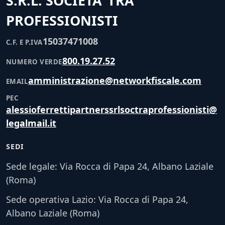
S.R.L. SOCIETA’ TRA
PROFESSIONISTI
15037471008
C.F. E P.IVA
800.19.27.52
NUMERO VERDE
amministrazione@networkfiscale.com
EMAIL
PEC
alessioferrettipartnerssrlsoctraprofessionisti@
legalmail.it
SEDI
Sede legale: Via Rocca di Papa 24, Albano Laziale
(Roma)
Sede operativa Lazio: Via Rocca di Papa 24,
Albano Laziale (Roma)