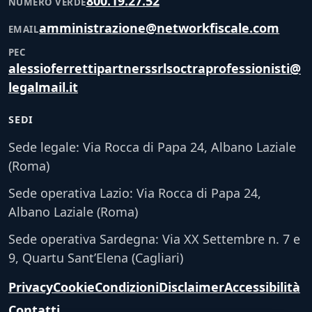
800.19.27.52
NUMERO VERDE
amministrazione@networkfiscale.com
EMAIL
PEC
alessioferrettipartnerssrlsoctraprofessionisti@
legalmail.it
SEDI
Sede legale: Via Rocca di Papa 24, Albano Laziale
(Roma)
Sede operativa Lazio: Via Rocca di Papa 24,
Albano Laziale (Roma)
Sede operativa Sardegna: Via XX Settembre n. 7 e
9, Quartu Sant’Elena (Cagliari)
Privacy
Cookie
Condizioni
Disclaimer
Accessibilità
Contatti